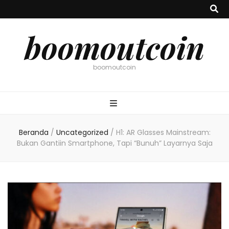
boomoutcoin
boomoutcoin
Beranda
/
Uncategorized
/
H1: AR Glasses Mainstream:
Bukan Gantiin Smartphone, Tapi “Bunuh” Layarnya Saja