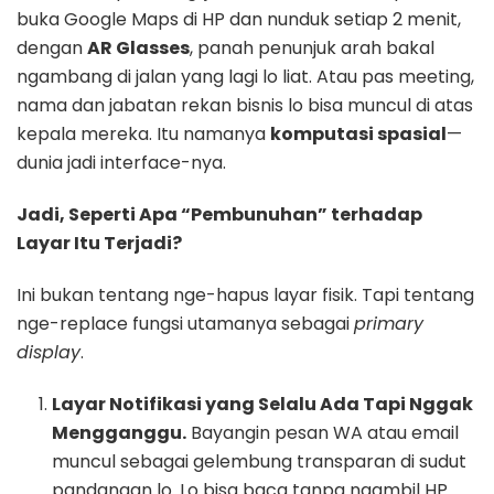
buka Google Maps di HP dan nunduk setiap 2 menit,
dengan
AR Glasses
, panah penunjuk arah bakal
ngambang di jalan yang lagi lo liat. Atau pas meeting,
nama dan jabatan rekan bisnis lo bisa muncul di atas
kepala mereka. Itu namanya
komputasi spasial
—
dunia jadi interface-nya.
Jadi, Seperti Apa “Pembunuhan” terhadap
Layar Itu Terjadi?
Ini bukan tentang nge-hapus layar fisik. Tapi tentang
nge-replace fungsi utamanya sebagai
primary
display
.
Layar Notifikasi yang Selalu Ada Tapi Nggak
Mengganggu.
Bayangin pesan WA atau email
muncul sebagai gelembung transparan di sudut
pandangan lo. Lo bisa baca tanpa ngambil HP