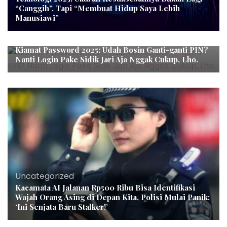
“Canggih”, Tapi “Membuat Hidup Saya Lebih
Manusiawi”
Uncategorized
Kiamat Password 2025: Udah Bosin Ganti-ganti PIN?
Nanti Login Pake Sidik Jari Aja Nggak Cukup, Lho.
Uncategorized
Kacamata AI Jalanan Rp500 Ribu Bisa Identifikasi
Wajah Orang Asing di Depan Kita, Polisi Mulai Panik:
‘Ini Senjata Baru Stalker!’